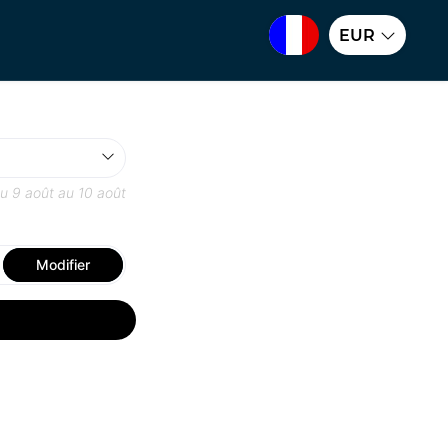
EUR
du
9 août
au
10 août
Modifier