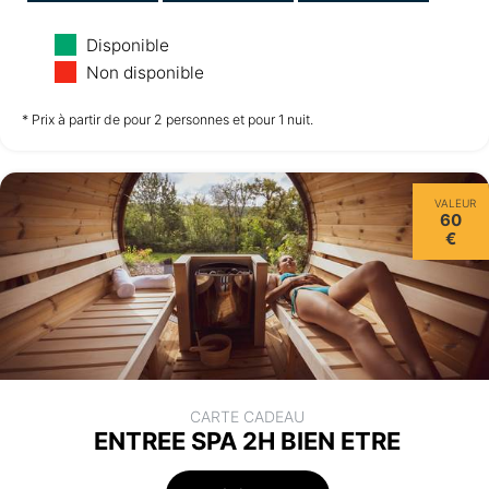
Lundi
Mardi
Mercredi
Disponible
10/08
11/08
12/08
Non disponible
non disponible
non disponible
non disponible
* Prix à partir de pour 2 personnes et pour 1 nuit.
Jeudi
VALEUR
13/08
60
€
non disponible
CARTE CADEAU
ENTREE SPA 2H BIEN ETRE