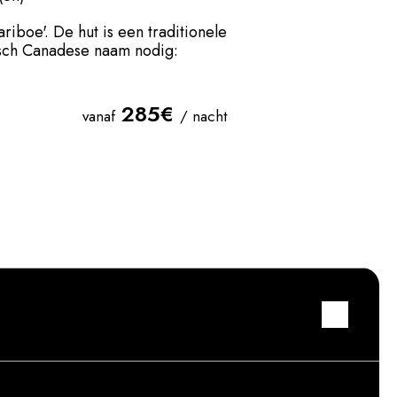
boe'. De hut is een traditionele
isch Canadese naam nodig:
285€
vanaf
/ nacht