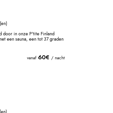
(en)
door in onze P'tite Finland
met een sauna, een tot 37 graden
60€
vanaf
/ nacht
(en)