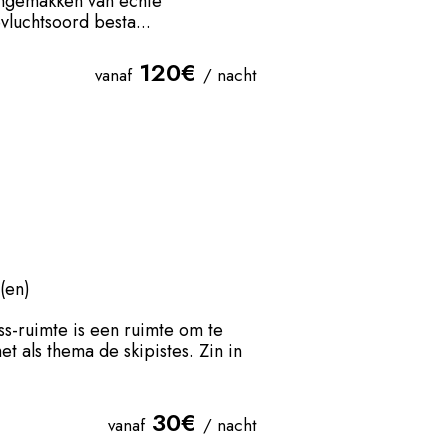
 ongemakken van echte
vluchtsoord besta...
120€
vanaf
/ nacht
(en)
ss-ruimte is een ruimte om te
t als thema de skipistes. Zin in
30€
vanaf
/ nacht