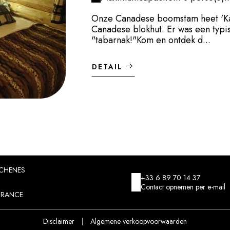
Onze Canadese boomstam heet 'Kari
Canadese blokhut. Er was een typ
"tabarnak!"Kom en ontdek d...
DETAIL
CHENES
+33 6 89 70 14 37
Contact opnemen per e-mail
FRANCE
Disclaimer
|
Algemene verkoopvoorwaarden