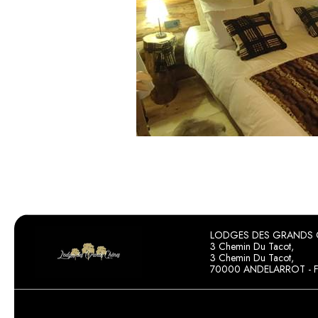
LODGES DES GRANDS 
3 Chemin Du Tacot,
3 Chemin Du Tacot,
70000 ANDELARROT - 