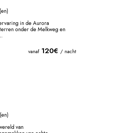
(en)
ervaring in de Aurora
 sterren onder de Melkweg en
..
120€
vanaf
/ nacht
(en)
wereld van